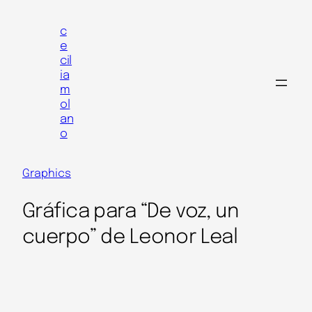
Skip
to
c
e
content
cil
ia
m
ol
an
o
Graphics
Gráfica para “De voz, un
cuerpo” de Leonor Leal