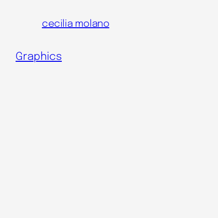
Skip
cecilia molano
to
content
Graphics