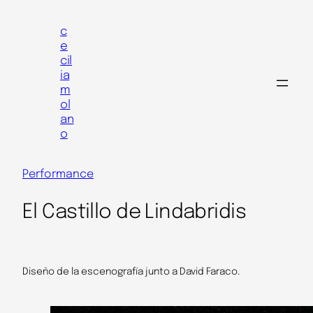
Skip
to
c
e
content
cil
ia
m
ol
an
o
Performance
El Castillo de Lindabridis
Diseño de la escenografía junto a David Faraco.