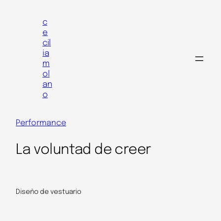
Skip
to
c
e
content
cil
ia
m
ol
an
o
Performance
La voluntad de creer
Diseño de vestuario