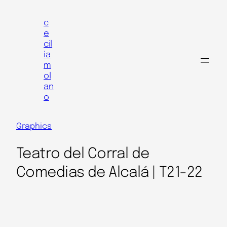
Skip
to
c
e
content
cil
ia
m
ol
an
o
Graphics
Teatro del Corral de
Comedias de Alcalá | T21-22