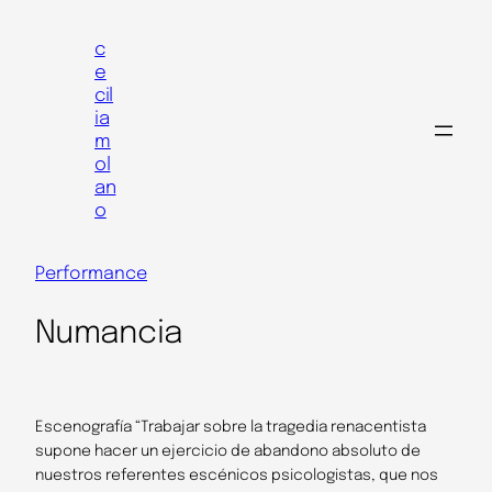
Skip
to
c
e
content
cil
ia
m
ol
an
o
Performance
Numancia
Escenografía “Trabajar sobre la tragedia renacentista
supone hacer un ejercicio de abandono absoluto de
nuestros referentes escénicos psicologistas, que nos