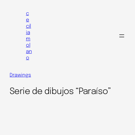
Skip
to
c
e
content
cil
ia
m
ol
an
o
Drawings
Serie de dibujos “Paraíso”