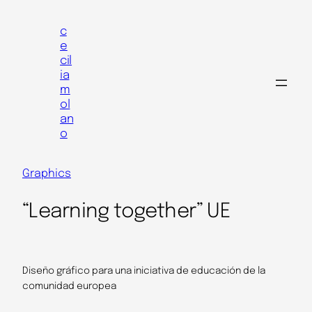
Skip
to
c
e
content
cil
ia
m
ol
an
o
Graphics
“Learning together” UE
Diseño gráfico para una iniciativa de educación de la
comunidad europea