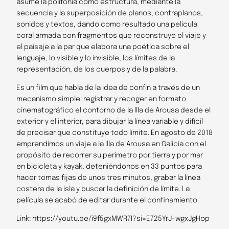
asume la polifonía como estructura, mediante la
secuencia y la superposición de planos, contraplanos,
sonidos y textos, dando como resultado una película
coral armada con fragmentos que reconstruye el viaje y
el paisaje a la par que elabora una poética sobre el
lenguaje, lo visible y lo invisible, los límites de la
representación, de los cuerpos y de la palabra.
Es un film que habla de la idea de confín a través de un
mecanismo simple: registrar y recoger en formato
cinematográfico el contorno de la Illa de Arousa desde el
exterior y el interior, para dibujar la línea variable y difícil
de precisar que constituye todo límite. En agosto de 2018
emprendimos un viaje a la Illa de Arousa en Galicia con el
propósito de recorrer su perímetro por tierra y por mar
en bicicleta y kayak, deteniéndonos en 33 puntos para
hacer tomas fijas de unos tres minutos, grabar la línea
costera de la isla y buscar la definición de límite. La
película se acabó de editar durante el confinamiento
Link: https://youtu.be/i9f5gxMWR7I?si=E725YrJ-wgxJgHop