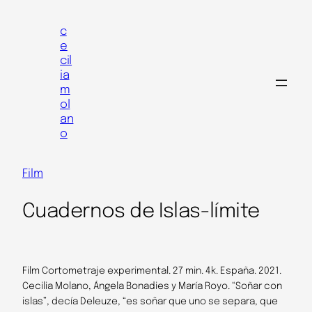
Skip
to
c
e
content
cil
ia
m
ol
an
o
Film
Cuadernos de Islas-límite
Film Cortometraje experimental. 27 min. 4k. España. 2021.
Cecilia Molano, Ángela Bonadies y María Royo. “Soñar con
islas”, decía Deleuze, “es soñar que uno se separa, que