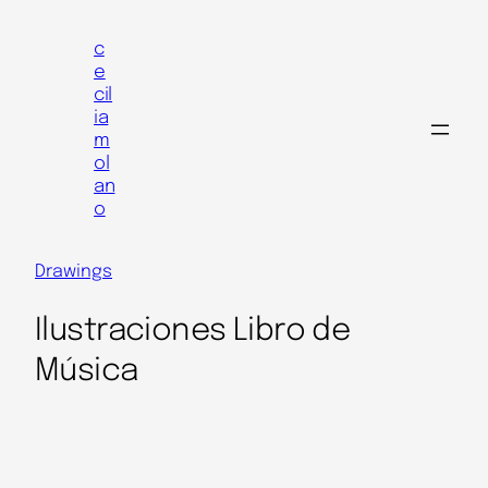
Skip
to
c
e
content
cil
ia
m
ol
an
o
Drawings
Ilustraciones Libro de
Música