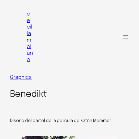
Skip
to
c
e
content
cil
ia
m
ol
an
o
Graphics
Benedikt
Diseño del cartel de la película de Katrin Memmer